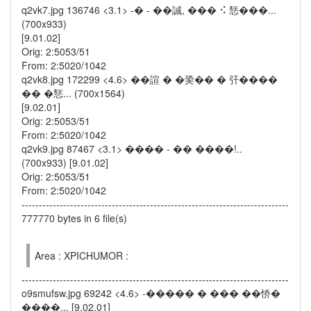
q2vk7.jpg 136746 <3.1> -� - ��誠, ��� ⠪ 㤮���...
(700x933)
[9.01.02]
Orig: 2:5053/51
From: 2:5020/1042
q2vk8.jpg 172299 <4.6> ��諠 � �㠫�� � 㢨����
�� �㤮... (700x1564)
[9.02.01]
Orig: 2:5053/51
From: 2:5020/1042
q2vk9.jpg 87467 <3.1> ���� - �� ����!..
(700x933) [9.01.02]
Orig: 2:5053/51
From: 2:5020/1042
-----------------------------------------------------------------------------
777770 bytes in 6 file(s)
Area : XPICHUMOR :
-----------------------------------------------------------------------------
o9smufsw.jpg 69242 <4.6> -����� � ��� ��㤭�
����... [9.02.01]