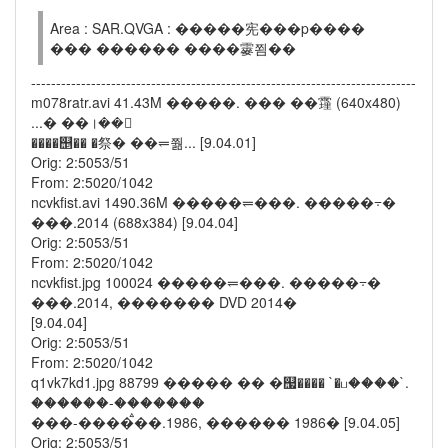
Area : SAR.QVGA : �����宪���p����
��� ������ ����䨫쬠��
-----------------------------------------------------------------------------
m078ratr.avi 41.43M �����. ��� ��䨪 (640x480)
...� ��।��񭭮
����஥�� �祭� ��⥫쭮... [9.04.01]
Orig: 2:5053/51
From: 2:5020/1042
ncvkfist.avi 1490.36M �����⥫���. �����⨪�
���.2014 (688x384) [9.04.04]
Orig: 2:5053/51
From: 2:5020/1042
ncvkfist.jpg 100024 �����⥫���. �����⨪�
���.2014, ������� DVD 2014�
[9.04.04]
Orig: 2:5053/51
From: 2:5020/1042
q1vk7kd1.jpg 88799 ����� �� �஧���� `�ப����`.
������-�������
���-����ࠫ��.1986, ������ 1986� [9.04.05]
Orig: 2:5053/51