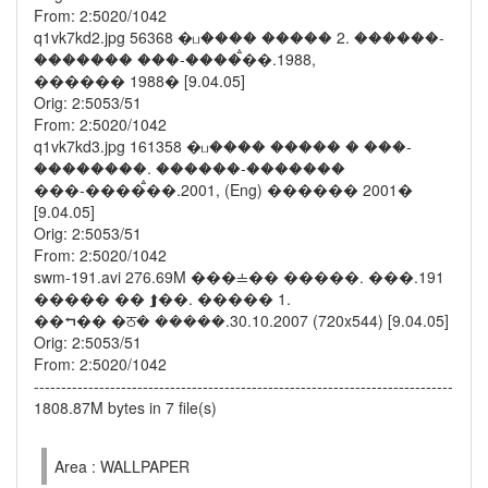
From: 2:5020/1042
q1vk7kd2.jpg 56368 �ப���� ����� 2. ������-
������� ���-����ࠫ��.1988,
������ 1988� [9.04.05]
Orig: 2:5053/51
From: 2:5020/1042
q1vk7kd3.jpg 161358 �ப���� ����� � ���-
��������. ������-�������
���-����ࠫ��.2001, (Eng) ������ 2001�
[9.04.05]
Orig: 2:5053/51
From: 2:5020/1042
swm-191.avi 276.69M ���⫨�� �����. ���.191
����� �� ⮭��. ����� 1.
��⮢�� �ਠ� �����.30.10.2007 (720x544) [9.04.05]
Orig: 2:5053/51
From: 2:5020/1042
-----------------------------------------------------------------------------
1808.87M bytes in 7 file(s)
Area : WALLPAPER