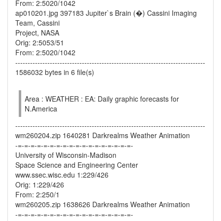
From: 2:5020/1042
ap010201.jpg 397183 Jupiter`s Brain (�) Cassini Imaging
Team, Cassini
Project, NASA
Orig: 2:5053/51
From: 2:5020/1042
-----------------------------------------------------------------------------
1586032 bytes in 6 file(s)
Area : WEATHER : EA: Daily graphic forecasts for
N.America
-----------------------------------------------------------------------------
wm260204.zip 1640281 Darkrealms Weather Animation
-=-=-=-=-=-=-=-=-=-=-=-=-=-=-=-=-=-=-
University of Wisconsin-Madison
Space Science and Engineering Center
www.ssec.wisc.edu 1:229/426
Orig: 1:229/426
From: 2:250/1
wm260205.zip 1638626 Darkrealms Weather Animation
-=-=-=-=-=-=-=-=-=-=-=-=-=-=-=-=-=-=-