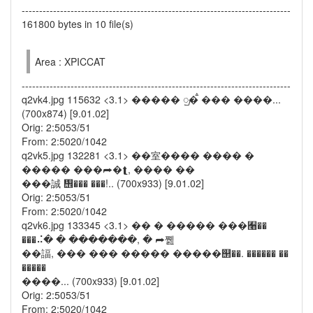
-----------------------------------------------------------------------------
161800 bytes in 10 file(s)
Area : XPICCAT
-----------------------------------------------------------------------------
q2vk4.jpg 115632 <3.1> ����� ᮡ�ࠫ ��� ����...
(700x874) [9.01.02]
Orig: 2:5053/51
From: 2:5020/1042
q2vk5.jpg 132281 <3.1> ��室���� ���� �
����� ���⮫�⮬, ���� ��
���誠 ᢮��� ���!.. (700x933) [9.01.02]
Orig: 2:5053/51
From: 2:5020/1042
q2vk6.jpg 133345 <3.1> �� � ����� ���﫨��
���⠬� � �������, � ⮫쪮
��諨, ��� ��� ����� �����஢��. ������ ��
�����
����... (700x933) [9.01.02]
Orig: 2:5053/51
From: 2:5020/1042