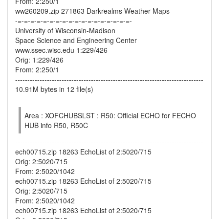
From: 2:250/1
ww260209.zip 271863 Darkrealms Weather Maps
-=-=-=-=-=-=-=-=-=-=-=-=-=-=-=-=-=-=-
University of Wisconsin-Madison
Space Science and Engineering Center
www.ssec.wisc.edu 1:229/426
Orig: 1:229/426
From: 2:250/1
-----------------------------------------------------------------------------
10.91M bytes in 12 file(s)
Area : XOFCHUBSLST : R50: Official ECHO for FECHO
HUB info R50, R50C
-----------------------------------------------------------------------------
ech00715.zip 18263 EchoList of 2:5020/715
Orig: 2:5020/715
From: 2:5020/1042
ech00715.zip 18263 EchoList of 2:5020/715
Orig: 2:5020/715
From: 2:5020/1042
ech00715.zip 18263 EchoList of 2:5020/715