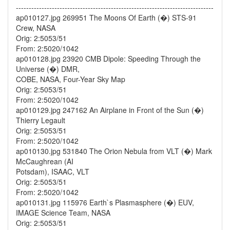
-----------------------------------------------------------------------------
ap010127.jpg 269951 The Moons Of Earth (�) STS-91
Crew, NASA
Orig: 2:5053/51
From: 2:5020/1042
ap010128.jpg 23920 CMB Dipole: Speeding Through the
Universe (�) DMR,
COBE, NASA, Four-Year Sky Map
Orig: 2:5053/51
From: 2:5020/1042
ap010129.jpg 247162 An Airplane in Front of the Sun (�)
Thierry Legault
Orig: 2:5053/51
From: 2:5020/1042
ap010130.jpg 531840 The Orion Nebula from VLT (�) Mark
McCaughrean (AI
Potsdam), ISAAC, VLT
Orig: 2:5053/51
From: 2:5020/1042
ap010131.jpg 115976 Earth`s Plasmasphere (�) EUV,
IMAGE Science Team, NASA
Orig: 2:5053/51