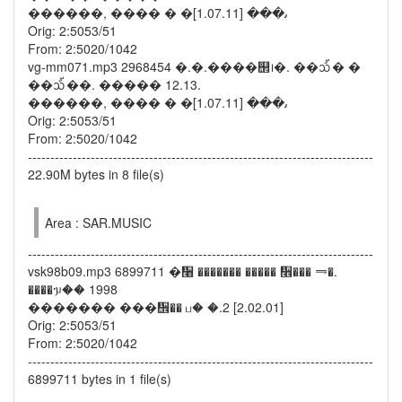
������, ���� � �ﯨ��� [1.07.11]
Orig: 2:5053/51
From: 2:5020/1042
vg-mm071.mp3 2968454 �.�.����஢᪨�. ��᪢� �
��᪢��. ����� 12.13.
������, ���� � �ﯨ��� [1.07.11]
Orig: 2:5053/51
From: 2:5020/1042
-----------------------------------------------------------------------------
22.90M bytes in 8 file(s)
Area : SAR.MUSIC
-----------------------------------------------------------------------------
vsk98b09.mp3 6899711 �᫨ ������� ����� ᫮��� ⥭�.
����ᥭ�� 1998
������� ���᪮�� ப� �.2 [2.02.01]
Orig: 2:5053/51
From: 2:5020/1042
-----------------------------------------------------------------------------
6899711 bytes in 1 file(s)