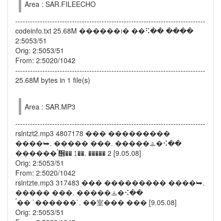
Area : SAR.FILEECHO
-----------------------------------------------------------------------------
codeinfo.txt 25.68M ������᪨� ��⠫�� ����
2:5053/51
Orig: 2:5053/51
From: 2:5020/1042
-----------------------------------------------------------------------------
25.68M bytes in 1 file(s)
Area : SAR.MP3
-----------------------------------------------------------------------------
rslntzt2.mp3 4807178 ��� ���������
����⮩. ����� ���. �����ᯥ�⠪��
������ࠤ᪮�� ⥠��. ����� 2 [9.05.08]
Orig: 2:5053/51
From: 2:5020/1042
rslntzte.mp3 317483 ��� ��������� ����⮩.
����� ���. �����ᯥ�⠪��
ࠤ�� `������`. ��室��� ��� [9.05.08]
Orig: 2:5053/51