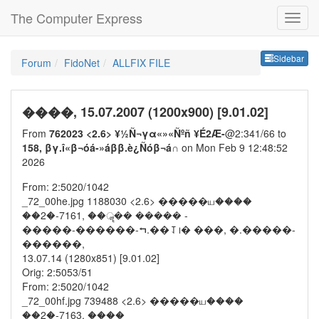
The Computer Express
Sideb
Sidebar
Forum
FidoNet
ALLFIX FILE
����, 15.07.2007 (1200x900) [9.01.02]
From
762023 <2.6> ¥½Ñ¬γα«»«Ñºñ ¥É2Æ-
@2:341/66 to
158, βγ.î«β¬óá-»áββ.è¿Ñóβ¬á∩
on Mon Feb 9 12:48:52
2026
From: 2:5020/1042
_72_00he.jpg 1188030 <2.6> �����ய����
��2�-7161, ��ॣ�� ����� -
�����-������-⮢.��⥡᪨� ���, �.�����-
������,
13.07.14 (1280x851) [9.01.02]
Orig: 2:5053/51
From: 2:5020/1042
_72_00hf.jpg 739488 <2.6> �����ய����
��2�-7163, ����