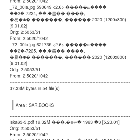
From: 2:5020/1042
_72_00ia.jpg 590649 <2.6> �����ய����
��2�-7224, ��.�롭�� ����,
�易�᪠� �������, ������ 2020 (1200x800)
[9.01.02]
Orig: 2:5053/51
From: 2:5020/1042
_72_00ib.jpg 621735 <2.6> �����ய����
��2�-7225, ��.�롭�� ����,
�易�᪠� �������, ������ 2020 (1200x800)
[9.01.02]
Orig: 2:5053/51
From: 2:5020/1042
-----------------------------------------------------------------------------
37.33M bytes in 54 file(s)
Area : SAR.BOOKS
-----------------------------------------------------------------------------
iska63-3.pdf 19.32M ���.�᪠⥫� 1963 �3 [5.23.01]
Orig: 2:5053/51
From: 2:5020/1042