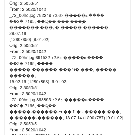
Orig: 2:5053/51
From: 2:5020/1042
_72_00hq.jpg 782249 <2.6> �����ய����
��2�-7195, ��ॣ�� ��� ���࣮� -
�࠭������ ���, �.�����-������,
29.07.18
(1280x850) [9.01.02]
Orig: 2:5053/51
From: 2:5020/1042
_72_00hr.jpg 691532 <2.6> �����ய����
��2�-7195, ����
�����-������-���⨩᪨� ���, �����-
������,
15.02.19 (1280x853) [9.01.02]
Orig: 2:5053/51
From: 2:5020/1042
_72_00hs.jpg 898895 <2.6> �����ய����
��2�-7196, ��ॣ��
�����-������-⮢.��⥡᪨� - ����� ���,
�.�����-������, 13.07.14 (1200x787) [9.01.02]
Orig: 2:5053/51
From: 2:5020/1042