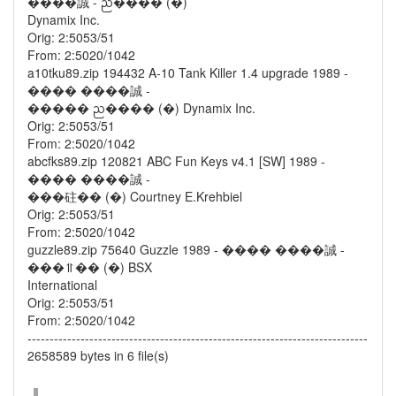
����誠 - ᨬ���� (�)
Dynamix Inc.
Orig: 2:5053/51
From: 2:5020/1042
a10tku89.zip 194432 A-10 Tank Killer 1.4 upgrade 1989 -
���� ����誠 -
����� ᨬ���� (�) Dynamix Inc.
Orig: 2:5053/51
From: 2:5020/1042
abcfks89.zip 120821 ABC Fun Keys v4.1 [SW] 1989 -
���� ����誠 -
���砫�� (�) Courtney E.Krehbiel
Orig: 2:5053/51
From: 2:5020/1042
guzzle89.zip 75640 Guzzle 1989 - ���� ����誠 -
���⥣�� (�) BSX
International
Orig: 2:5053/51
From: 2:5020/1042
-----------------------------------------------------------------------------
2658589 bytes in 6 file(s)