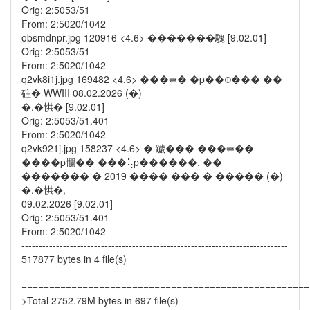
Orig: 2:5053/51
From: 2:5020/1042
obsmdnpr.jpg 120916 <4.6> �������騩 [9.02.01]
Orig: 2:5053/51
From: 2:5020/1042
q2vk8i1j.jpg 169482 <4.6> ���⥩� �p��᪠��� ��
砫� WWIII 08.02.2026 (�)
�.�㤨� [9.02.01]
Orig: 2:5053/51.401
From: 2:5020/1042
q2vk921j.jpg 158237 <4.6> � 䠩��� ���⥩��
����p㦨�� ���⢥p������, ��
������� � 2019 ���� ��� � ����� (�)
�.�㤨�,
09.02.2026 [9.02.01]
Orig: 2:5053/51.401
From: 2:5020/1042
-----------------------------------------------------------------------------
517877 bytes in 4 file(s)
====================================================
>Total 2752.79M bytes in 697 file(s)